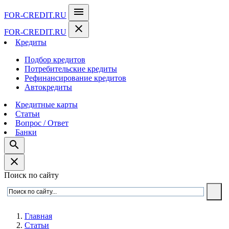
menu
FOR-CREDIT
.RU
close
FOR-CREDIT
.RU
Кредиты
Подбор кредитов
Потребительские кредиты
Рефинансирование кредитов
Автокредиты
Кредитные карты
Статьи
Вопрос / Ответ
Банки
search
close
Поиск по сайту
Главная
Статьи