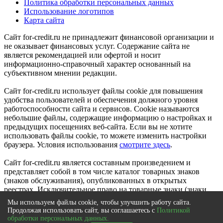
Политика обработки персональных данных
Использование логотипов
Карта сайта
Сайт for-credit.ru не принадлежит финансовой организации и
не оказывает финансовых услуг. Содержание сайта не
является рекомендацией или офертой и носит
информационно-справочный характер основанный на
субъективном мнении редакции.
Сайт for-credit.ru использует файлы cookie для повышения
удобства пользователей и обеспечения должного уровня
работоспособности сайта и сервисов. Cookie называются
небольшие файлы, содержащие информацию о настройках и
предыдущих посещениях веб-сайта. Если вы не хотите
использовать файлы cookie, то можете изменить настройки
браузера. Условия использования
смотрите здесь
.
Сайт for-credit.ru является составным произведением и
представляет собой в том числе каталог товарных знаков
(знаков обслуживания), опубликованных в открытых
реестрах. Исключительное право на товарные знаки (знаки
обслуживания) принадлежат их правообладателям.
Мы используем файлы cookie, чтобы улучшить работу сайта.
© 2012-2021
Продолжая использовать сайт, вы соглашаетесь с
Политикой
Выберите город
|
Вся Россия
обработки персональных данных.