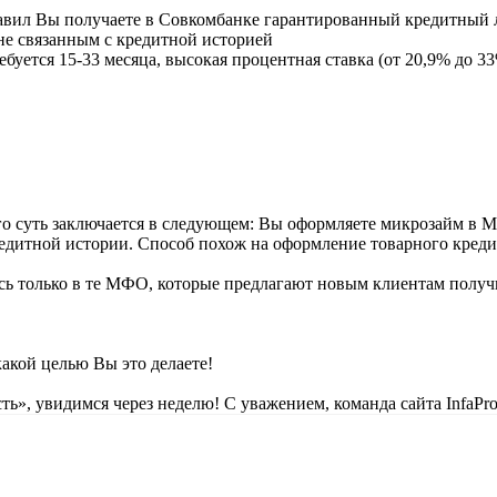
л Вы получаете в Совкомбанке гарантированный кредитный лим
 не связанным с кредитной историей
ется 15-33 месяца, высокая процентная ставка (от 20,9% до 33
го суть заключается в следующем: Вы оформляете микрозайм в М
редитной истории. Способ похож на оформление товарного кредит
сь только в те МФО, которые предлагают новым клиентам получ
акой целью Вы это делаете!
ь», увидимся через неделю! С уважением, команда сайта InfaPro