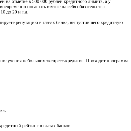
н на отметке в 500 000 рублей кредитного лимита, а у
своевременно погашать взятые на себя обязательства
0 до 20 и т.д.
мируете репутацию в глазах банка, выпустившего кредитную
т получения небольших экспресс-кредитов. Проходит программа
ка.
едитный рейтинг в глазах банков.