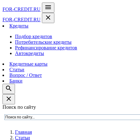
menu
FOR-CREDIT
.RU
close
FOR-CREDIT
.RU
Кредиты
Подбор кредитов
Потребительские кредиты
Рефинансирование кредитов
Автокредиты
Кредитные карты
Статьи
Вопрос / Ответ
Банки
search
close
Поиск по сайту
Главная
Статьи