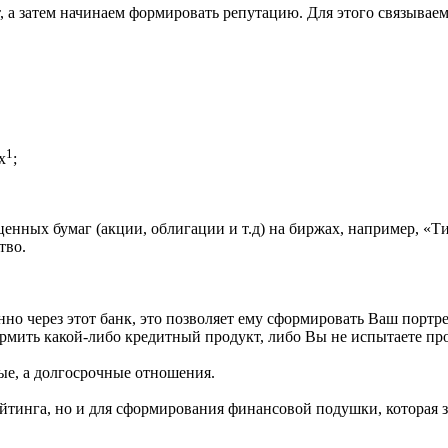
, а затем начинаем формировать репутацию. Для этого связывае
1
х
;
енных бумаг (акции, облигации и т.д) на биржах, например, «
тво.
о через этот банк, это позволяет ему сформировать Ваш портрет
формить какой-либо кредитный продукт, либо Вы не испытаете пр
ые, а долгосрочные отношения.
ейтинга, но и для сформирования финансовой подушки, которая