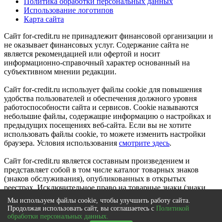
Политика обработки персональных данных
Использование логотипов
Карта сайта
Сайт for-credit.ru не принадлежит финансовой организации и
не оказывает финансовых услуг. Содержание сайта не
является рекомендацией или офертой и носит
информационно-справочный характер основанный на
субъективном мнении редакции.
Сайт for-credit.ru использует файлы cookie для повышения
удобства пользователей и обеспечения должного уровня
работоспособности сайта и сервисов. Cookie называются
небольшие файлы, содержащие информацию о настройках и
предыдущих посещениях веб-сайта. Если вы не хотите
использовать файлы cookie, то можете изменить настройки
браузера. Условия использования
смотрите здесь
.
Сайт for-credit.ru является составным произведением и
представляет собой в том числе каталог товарных знаков
(знаков обслуживания), опубликованных в открытых
реестрах. Исключительное право на товарные знаки (знаки
обслуживания) принадлежат их правообладателям.
Мы используем файлы cookie, чтобы улучшить работу сайта.
© 2012-2021
Продолжая использовать сайт, вы соглашаетесь с
Политикой
Выберите город
|
Вся Россия
обработки персональных данных.