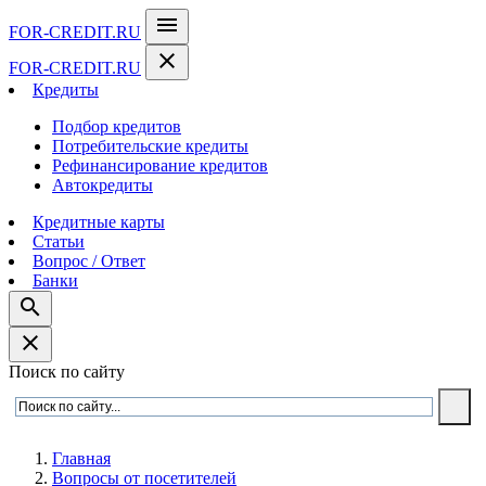
menu
FOR-CREDIT
.RU
close
FOR-CREDIT
.RU
Кредиты
Подбор кредитов
Потребительские кредиты
Рефинансирование кредитов
Автокредиты
Кредитные карты
Статьи
Вопрос / Ответ
Банки
search
close
Поиск по сайту
Главная
Вопросы от посетителей