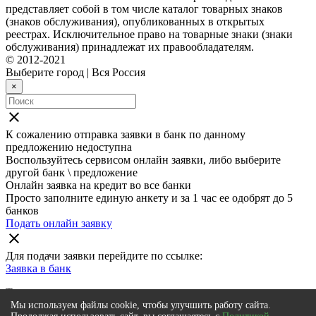
представляет собой в том числе каталог товарных знаков
(знаков обслуживания), опубликованных в открытых
реестрах. Исключительное право на товарные знаки (знаки
обслуживания) принадлежат их правообладателям.
© 2012-2021
Выберите город
|
Вся Россия
×
close
К сожалению отправка заявки в
банк
по данному
предложению недоступна
Воспользуйтесь сервисом онлайн заявки, либо выберите
другой банк \ предложение
Онлайн заявка на кредит во все банки
Просто заполните единую анкету и за 1 час ее одобрят до 5
банков
Подать онлайн заявку
close
Для подачи заявки перейдите по ссылке:
Заявка в
банк
Также мы рекомендуем
Мы используем файлы cookie, чтобы улучшить работу сайта.