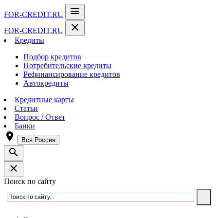
menu
FOR-CREDIT
.RU
close
FOR-CREDIT
.RU
Кредиты
Подбор кредитов
Потребительские кредиты
Рефинансирование кредитов
Автокредиты
Кредитные карты
Статьи
Вопрос / Ответ
Банки
room
Вся Россия
search
close
Поиск по сайту