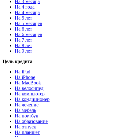
На 3 месяца
На 4 года
На 4 месяца
На 5 лет
На 5 месяцев
На 6 лет
На 6 месяцев
На 7 лет
На 8 лет
На 9 лет
Цель кредита
На iPad
На iPhone
На MacBook
На велосипед
На компьютер
На кондиционер
На лечение
На мебель
На ноутбук
На образование
На отпуск
На планшет