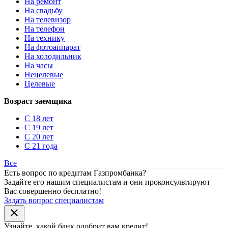
На ремонт
На свадьбу
На телевизор
На телефон
На технику
На фотоаппарат
На холодильник
На часы
Нецелевые
Целевые
Возраст заемщика
С 18 лет
С 19 лет
С 20 лет
С 21 года
Все
Есть вопрос по кредитам Газпромбанка?
Задайте его нашим специалистам и они проконсультируют
Вас совершенно бесплатно!
Задать вопрос специалистам
close
Узнайте, какой банк
одобрит
вам кредит!