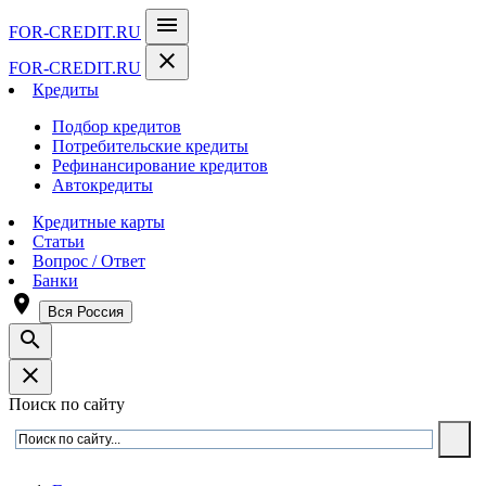
menu
FOR-CREDIT
.RU
close
FOR-CREDIT
.RU
Кредиты
Подбор кредитов
Потребительские кредиты
Рефинансирование кредитов
Автокредиты
Кредитные карты
Статьи
Вопрос / Ответ
Банки
room
Вся Россия
search
close
Поиск по сайту