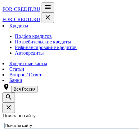
menu
FOR-CREDIT
.RU
close
FOR-CREDIT
.RU
Кредиты
Подбор кредитов
Потребительские кредиты
Рефинансирование кредитов
Автокредиты
Кредитные карты
Статьи
Вопрос / Ответ
Банки
room
Вся Россия
search
close
Поиск по сайту