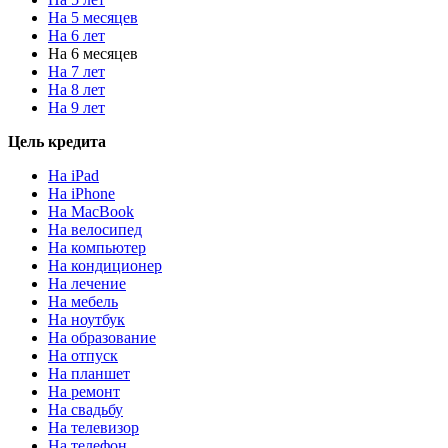
На 5 месяцев
На 6 лет
На 6 месяцев
На 7 лет
На 8 лет
На 9 лет
Цель кредита
На iPad
На iPhone
На MacBook
На велосипед
На компьютер
На кондиционер
На лечение
На мебель
На ноутбук
На образование
На отпуск
На планшет
На ремонт
На свадьбу
На телевизор
На телефон