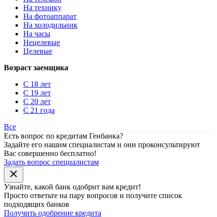
На технику
На фотоаппарат
На холодильник
На часы
Нецелевые
Целевые
Возраст заемщика
С 18 лет
С 19 лет
С 20 лет
С 21 года
Все
Есть вопрос по кредитам Генбанка?
Задайте его нашим специалистам и они проконсультируют
Вас совершенно бесплатно!
Задать вопрос специалистам
close
Узнайте, какой банк
одобрит
вам кредит!
Просто ответьте на пару вопросов и получите список
подходящих банков
Получить одобрение кредита