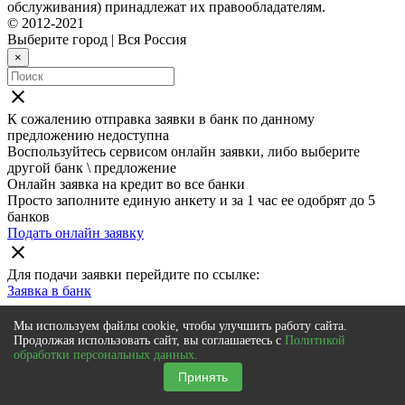
обслуживания) принадлежат их правообладателям.
© 2012-2021
Выберите город
|
Вся Россия
×
close
К сожалению отправка заявки в
банк
по данному
предложению недоступна
Воспользуйтесь сервисом онлайн заявки, либо выберите
другой банк \ предложение
Онлайн заявка на кредит во все банки
Просто заполните единую анкету и за 1 час ее одобрят до 5
банков
Подать онлайн заявку
close
Для подачи заявки перейдите по ссылке:
Заявка в
банк
Также мы рекомендуем
Мы используем файлы cookie, чтобы улучшить работу сайта.
Продолжая использовать сайт, вы соглашаетесь с
Политикой
Онлайн заявка на кредит во все банки
обработки персональных данных.
Просто заполните единую анкету и за 1 час ее одобрят до 5
Принять
банков
Подать онлайн заявку