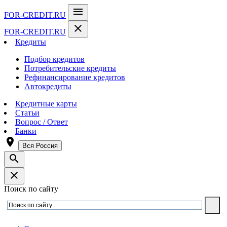
menu
FOR-CREDIT
.RU
close
FOR-CREDIT
.RU
Кредиты
Подбор кредитов
Потребительские кредиты
Рефинансирование кредитов
Автокредиты
Кредитные карты
Статьи
Вопрос / Ответ
Банки
room
Вся Россия
search
close
Поиск по сайту