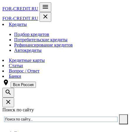
menu
FOR-CREDIT
.RU
close
FOR-CREDIT
.RU
Кредиты
Подбор кредитов
Потребительские кредиты
Рефинансирование кредитов
Автокредиты
Кредитные карты
Статьи
Вопрос / Ответ
Банки
room
Вся Россия
search
close
Поиск по сайту