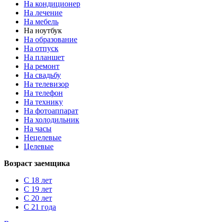
На кондиционер
На лечение
На мебель
На ноутбук
На образование
На отпуск
На планшет
На ремонт
На свадьбу
На телевизор
На телефон
На технику
На фотоаппарат
На холодильник
На часы
Нецелевые
Целевые
Возраст заемщика
С 18 лет
С 19 лет
С 20 лет
С 21 года