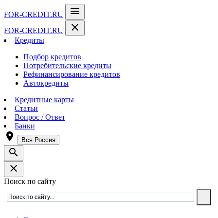
menu
FOR-CREDIT
.RU
close
FOR-CREDIT
.RU
Кредиты
Подбор кредитов
Потребительские кредиты
Рефинансирование кредитов
Автокредиты
Кредитные карты
Статьи
Вопрос / Ответ
Банки
room
Вся Россия
search
close
Поиск по сайту