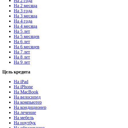
На 2 года
На 2 месяца
На 3 года
На 3 месяца
На 4 года
На 4 месяца
На 5 лет
На 5 месяцев
На 6 лет
На 6 месяцев
На 7 лет
На 8 лет
На 9 лет
Цель кредита
На iPad
На iPhone
На MacBook
На велосипед
На компьютер
На кондиционер
На лечение
На мебель
На ноутбук
На образование