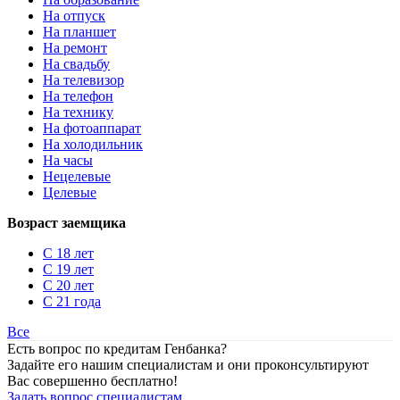
На отпуск
На планшет
На ремонт
На свадьбу
На телевизор
На телефон
На технику
На фотоаппарат
На холодильник
На часы
Нецелевые
Целевые
Возраст заемщика
С 18 лет
С 19 лет
С 20 лет
С 21 года
Все
Есть вопрос по кредитам Генбанка?
Задайте его нашим специалистам и они проконсультируют
Вас совершенно бесплатно!
Задать вопрос специалистам