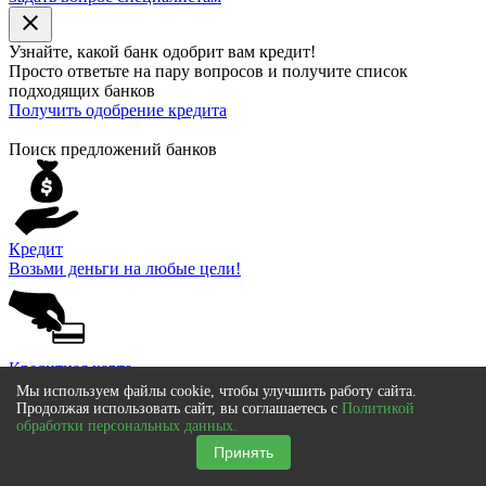
close
Узнайте, какой банк
одобрит
вам кредит!
Просто ответьте на пару вопросов и получите список
подходящих банков
Получить одобрение кредита
Поиск предложений банков
Кредит
Возьми деньги на любые цели!
Кредитная карта
Покупай сейчас, а плати потом!
Мы используем файлы cookie, чтобы улучшить работу сайта.
Продолжая использовать сайт, вы соглашаетесь с
Политикой
обработки персональных данных.
Принять