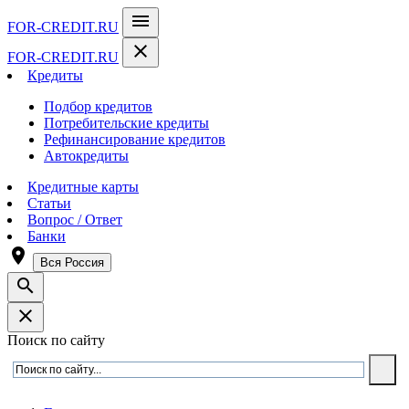
menu
FOR-CREDIT
.RU
close
FOR-CREDIT
.RU
Кредиты
Подбор кредитов
Потребительские кредиты
Рефинансирование кредитов
Автокредиты
Кредитные карты
Статьи
Вопрос / Ответ
Банки
room
Вся Россия
search
close
Поиск по сайту