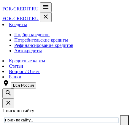
menu
FOR-CREDIT
.RU
close
FOR-CREDIT
.RU
Кредиты
Подбор кредитов
Потребительские кредиты
Рефинансирование кредитов
Автокредиты
Кредитные карты
Статьи
Вопрос / Ответ
Банки
room
Вся Россия
search
close
Поиск по сайту