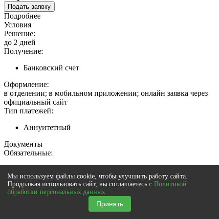
Подать заявку
Подробнее
Условия
Решение:
до 2 дней
Получение:
Банковский счет
Оформление:
в отделении; в мобильном приложении; онлайн заявка через
официальный сайт
Тип платежей:
Аннуитетный
Документы
Обязательные:
Паспорт РФ
Мы используем файлы cookie, чтобы улучшить работу сайта.
Копия трудовой книжки
Продолжая использовать сайт, вы соглашаетесь с
Политикой
СНИЛС
обработки персональных данных.
Копия трудового договора
Принять
Дополнительные: