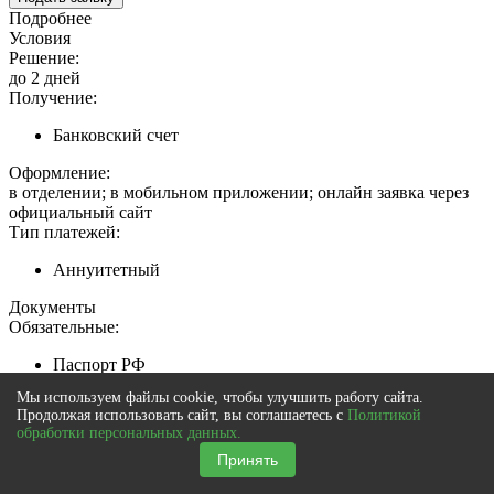
Подробнее
Условия
Решение:
до 2 дней
Получение:
Банковский счет
Оформление:
в отделении; в мобильном приложении; онлайн заявка через
официальный сайт
Тип платежей:
Аннуитетный
Документы
Обязательные:
Паспорт РФ
Копия трудовой книжки
Мы используем файлы cookie, чтобы улучшить работу сайта.
СНИЛС
Продолжая использовать сайт, вы соглашаетесь с
Политикой
Копия трудового договора
обработки персональных данных.
Принять
Дополнительные: