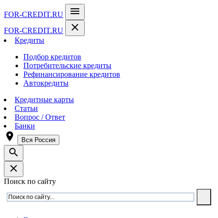
menu
FOR-CREDIT
.RU
close
FOR-CREDIT
.RU
Кредиты
Подбор кредитов
Потребительские кредиты
Рефинансирование кредитов
Автокредиты
Кредитные карты
Статьи
Вопрос / Ответ
Банки
room
Вся Россия
search
close
Поиск по сайту