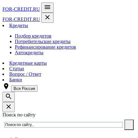
menu
FOR-CREDIT
.RU
close
FOR-CREDIT
.RU
Кредиты
Подбор кредитов
Потребительские кредиты
Рефинансирование кредитов
Автокредиты
Кредитные карты
Статьи
Вопрос / Ответ
Банки
room
Вся Россия
search
close
Поиск по сайту