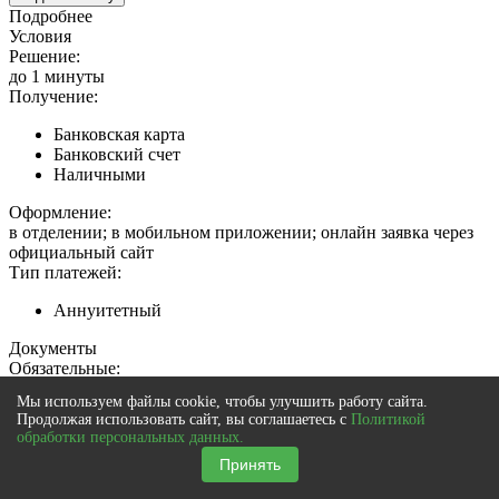
Подробнее
Условия
Решение:
до 1 минуты
Получение:
Банковская карта
Банковский счет
Наличными
Оформление:
в отделении; в мобильном приложении; онлайн заявка через
официальный сайт
Тип платежей:
Аннуитетный
Документы
Обязательные:
Мы используем файлы cookie, чтобы улучшить работу сайта.
Паспорт РФ
Продолжая использовать сайт, вы соглашаетесь с
Политикой
Заграничный паспорт
обработки персональных данных.
ИНН
Принять
Водительское удостоверение