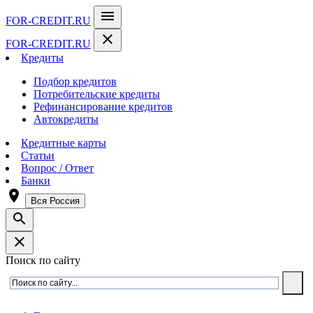
menu
FOR-CREDIT
.RU
close
FOR-CREDIT
.RU
Кредиты
Подбор кредитов
Потребительские кредиты
Рефинансирование кредитов
Автокредиты
Кредитные карты
Статьи
Вопрос / Ответ
Банки
room
Вся Россия
search
close
Поиск по сайту