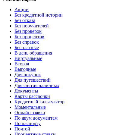
Акции
Без кредитной истории
Без отказа
Без поручителей
Без проверок
Без процентов
Без справок
Бесплатные
В день обращения
Виртуальные
Вторая
Выгодные
Для покупок
Для путешествий
Для снятия наличных
Документы
Карты рассрочки
Кредитный калькулятор
Моментальные
Онлайн заявка
По двум документам
По паспорту
Почтой
Процентные ставки