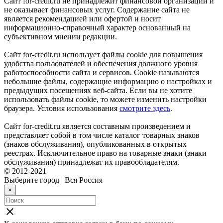
Сайт for-credit.ru не принадлежит финансовой организации и
не оказывает финансовых услуг. Содержание сайта не
является рекомендацией или офертой и носит
информационно-справочный характер основанный на
субъективном мнении редакции.
Сайт for-credit.ru использует файлы cookie для повышения
удобства пользователей и обеспечения должного уровня
работоспособности сайта и сервисов. Cookie называются
небольшие файлы, содержащие информацию о настройках и
предыдущих посещениях веб-сайта. Если вы не хотите
использовать файлы cookie, то можете изменить настройки
браузера. Условия использования
смотрите здесь
.
Сайт for-credit.ru является составным произведением и
представляет собой в том числе каталог товарных знаков
(знаков обслуживания), опубликованных в открытых
реестрах. Исключительное право на товарные знаки (знаки
обслуживания) принадлежат их правообладателям.
© 2012-2021
Выберите город
|
Вся Россия
×
close