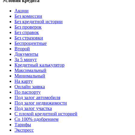
Условия кредита
Акции
Без комиссии
Без кредитной истории
Без проверок
Без справок
Без страховки
Беспроцентные
Второй
Документы
За 5 минут
Кредитный калькулятор
Максимальный
Минимальный
На карту
Онлайн заявка
По паспорту
Под залог автомобиля
Под залог недвижимости
Под залог участка
С плохой кредитной историей
Со 100% одобрением
Тарифы
Экспресс