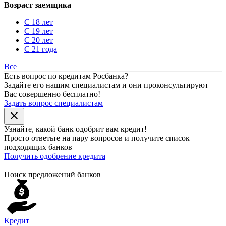
Возраст заемщика
С 18 лет
С 19 лет
С 20 лет
С 21 года
Все
Есть вопрос по кредитам Росбанка?
Задайте его нашим специалистам и они проконсультируют
Вас совершенно бесплатно!
Задать вопрос специалистам
close
Узнайте, какой банк
одобрит
вам кредит!
Просто ответьте на пару вопросов и получите список
подходящих банков
Получить одобрение кредита
Поиск предложений банков
Кредит