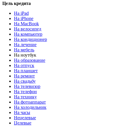
Цель кредита
На iPad
На iPhone
На MacBook
На велосипед
На компьютер
На кондиционер
На лечение
На мебель
На ноутбук
На образование
На отпуск
На планшет
На ремонт
На свадьбу
На телевизор
На телефон
На технику
На фотоаппарат
На холодильник
На часы
Нецелевые
Целевые