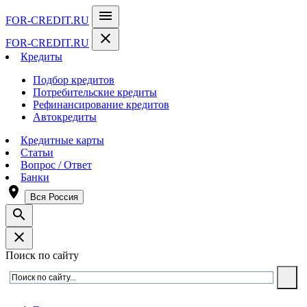
menu
FOR-CREDIT
.RU
close
FOR-CREDIT
.RU
Кредиты
Подбор кредитов
Потребительские кредиты
Рефинансирование кредитов
Автокредиты
Кредитные карты
Статьи
Вопрос / Ответ
Банки
room
Вся Россия
search
close
Поиск по сайту