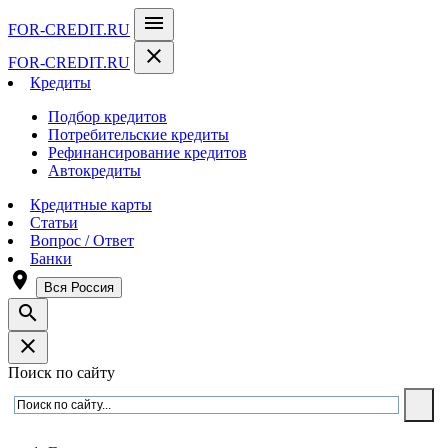
menu
FOR-CREDIT
.RU
close
FOR-CREDIT
.RU
Кредиты
Подбор кредитов
Потребительские кредиты
Рефинансирование кредитов
Автокредиты
Кредитные карты
Статьи
Вопрос / Ответ
Банки
room
Вся Россия
search
close
Поиск по сайту