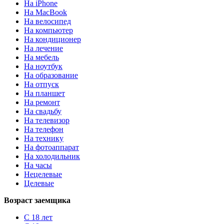
На iPhone
На MacBook
На велосипед
На компьютер
На кондиционер
На лечение
На мебель
На ноутбук
На образование
На отпуск
На планшет
На ремонт
На свадьбу
На телевизор
На телефон
На технику
На фотоаппарат
На холодильник
На часы
Нецелевые
Целевые
Возраст заемщика
С 18 лет