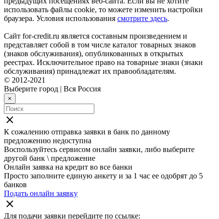
предыдущих посещениях веб-сайта. Если вы не хотите
использовать файлы cookie, то можете изменить настройки
браузера. Условия использования
смотрите здесь
.
Сайт for-credit.ru является составным произведением и
представляет собой в том числе каталог товарных знаков
(знаков обслуживания), опубликованных в открытых
реестрах. Исключительное право на товарные знаки (знаки
обслуживания) принадлежат их правообладателям.
© 2012-2021
Выберите город
|
Вся Россия
×
close
К сожалению отправка заявки в
банк
по данному
предложению недоступна
Воспользуйтесь сервисом онлайн заявки, либо выберите
другой банк \ предложение
Онлайн заявка на кредит во все банки
Просто заполните единую анкету и за 1 час ее одобрят до 5
банков
Подать онлайн заявку
close
Для подачи заявки перейдите по ссылке: