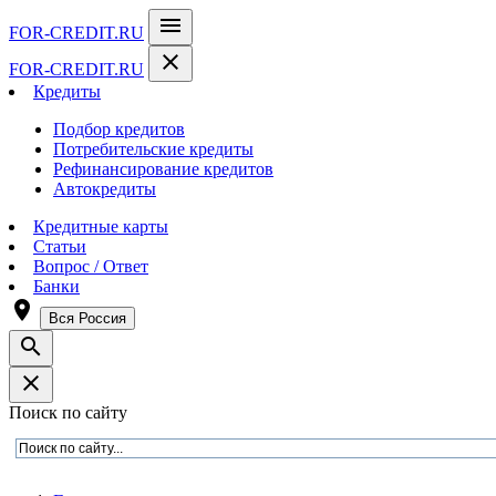
menu
FOR-CREDIT
.RU
close
FOR-CREDIT
.RU
Кредиты
Подбор кредитов
Потребительские кредиты
Рефинансирование кредитов
Автокредиты
Кредитные карты
Статьи
Вопрос / Ответ
Банки
room
Вся Россия
search
close
Поиск по сайту