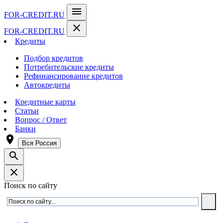
menu
FOR-CREDIT
.RU
close
FOR-CREDIT
.RU
Кредиты
Подбор кредитов
Потребительские кредиты
Рефинансирование кредитов
Автокредиты
Кредитные карты
Статьи
Вопрос / Ответ
Банки
room
Вся Россия
search
close
Поиск по сайту