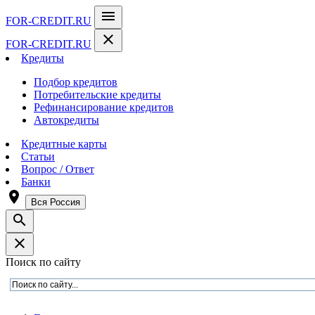
menu
FOR-CREDIT
.RU
close
FOR-CREDIT
.RU
Кредиты
Подбор кредитов
Потребительские кредиты
Рефинансирование кредитов
Автокредиты
Кредитные карты
Статьи
Вопрос / Ответ
Банки
room
Вся Россия
search
close
Поиск по сайту