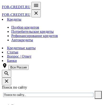
menu
FOR-CREDIT
.RU
close
FOR-CREDIT
.RU
Кредиты
Подбор кредитов
Потребительские кредиты
Рефинансирование кредитов
Автокредиты
Кредитные карты
Статьи
Вопрос / Ответ
Банки
room
Вся Россия
search
close
Поиск по сайту