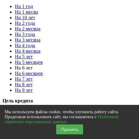
На 1 год
На 1 месяц
На 10 лет
На 2 года
На 2 месяца
На 3 года
На 3 месяца
На 4 года
На 4 месяца
На 5 лет
На 5 месяцев
На 6 лет
На 6 месяцев
На 7 лет
На 8 лет
На 9 лет
Цель кредита
На iPad
Мы используем файлы cookie, чтобы улучшить работу сайта.
На iPhone
Продолжая использовать сайт, вы соглашаетесь с
Политикой
обработки персональных данных.
На MacBook
На велосипед
Принять
На компьютер