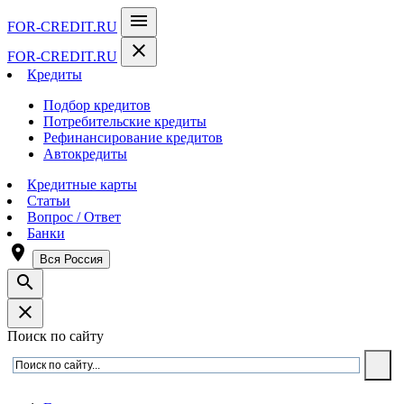
menu
FOR-CREDIT
.RU
close
FOR-CREDIT
.RU
Кредиты
Подбор кредитов
Потребительские кредиты
Рефинансирование кредитов
Автокредиты
Кредитные карты
Статьи
Вопрос / Ответ
Банки
room
Вся Россия
search
close
Поиск по сайту