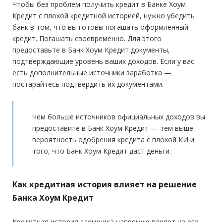
Стаж на последнем месте:
от 3 месяцев
Чтобы без проблем получить кредит в Банке Хоум
официальный сайт
Заграничный паспорт
Копия трудовой книжки
ИНН
СНИЛС
Кредит с плохой кредитной историей, нужно убедить
Водительское удостоверение
Справка 2-НДФЛ
Общий трудовой стаж:
от 1 года
Тип платежей:
Аннуитетный
банк в том, что вы готовы погашать оформленный
кредит. Погашать своевременно. Для этого
Требования
предоставьте в Банк Хоум Кредит документы,
Документы
подтверждающие уровень ваших доходов. Если у вас
Гражданство:
РФ
есть дополнительные источники заработка —
Обязательные:
постарайтесь подтвердить их документами.
Паспорт РФ
Копия трудовой книжки
СНИЛС
Справка 2-НДФЛ
Регистрация в РФ:
Постоянная
Дополнительные:
не требуются
Доход:
от 10 000 руб.
Чем больше источников официальных доходов вы
Стаж на последнем месте:
от 3 месяцев
предоставите в Банк Хоум Кредит — тем выше
Требования
вероятность одобрения кредита с плохой КИ и
Общий трудовой стаж:
—
того, что Банк Хоум Кредит даст деньги.
Гражданство:
РФ
Регистрация в РФ:
Постоянная
Как кредитная история влияет на решение
Доход:
от 15 000 руб.
Банка Хоум Кредит
Стаж на последнем месте:
—
Кредитная история заемщика напрямую влияет на его