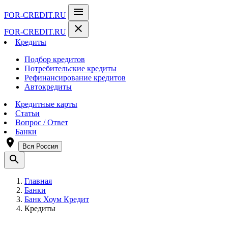
menu
FOR-CREDIT
.RU
close
FOR-CREDIT
.RU
Кредиты
Подбор кредитов
Потребительские кредиты
Рефинансирование кредитов
Автокредиты
Кредитные карты
Статьи
Вопрос / Ответ
Банки
room
Вся Россия
search
Главная
Банки
Банк Хоум Кредит
Кредиты