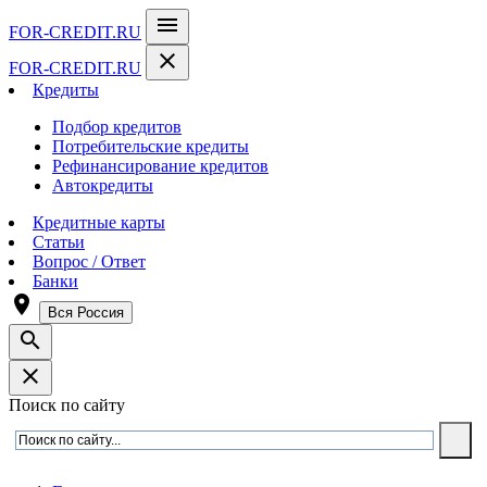
menu
FOR-CREDIT
.RU
close
FOR-CREDIT
.RU
Кредиты
Подбор кредитов
Потребительские кредиты
Рефинансирование кредитов
Автокредиты
Кредитные карты
Статьи
Вопрос / Ответ
Банки
room
Вся Россия
search
close
Поиск по сайту