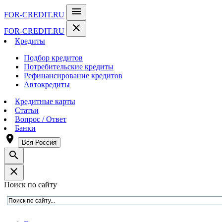
menu
FOR-CREDIT
.RU
close
FOR-CREDIT
.RU
Кредиты
Подбор кредитов
Потребительские кредиты
Рефинансирование кредитов
Автокредиты
Кредитные карты
Статьи
Вопрос / Ответ
Банки
room
Вся Россия
search
close
Поиск по сайту