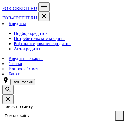
menu
FOR-CREDIT
.RU
close
FOR-CREDIT
.RU
Кредиты
Подбор кредитов
Потребительские кредиты
Рефинансирование кредитов
Автокредиты
Кредитные карты
Статьи
Вопрос / Ответ
Банки
room
Вся Россия
search
close
Поиск по сайту