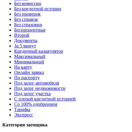
Без комиссии
Без кредитной истории
Без проверок
Без справок
Без страховки
Беспроцентные
Второй
Документы
За 5 минут
Кредитный калькулятор
Максимальный
Минимальный
На карту
Онлайн заявка
По паспорту
Под залог автомобиля
Под залог недвижимости
Под залог участка
С плохой кредитной историей
Со 100% одобрением
Тарифы
Экспресс
Категория заемщика