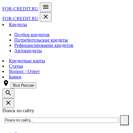
menu
FOR-CREDIT
.RU
close
FOR-CREDIT
.RU
Кредиты
Подбор кредитов
Потребительские кредиты
Рефинансирование кредитов
Автокредиты
Кредитные карты
Статьи
Вопрос / Ответ
Банки
room
Вся Россия
search
close
Поиск по сайту