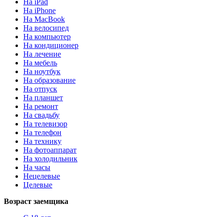
На iPad
На iPhone
На MacBook
На велосипед
На компьютер
На кондиционер
На лечение
На мебель
На ноутбук
На образование
На отпуск
На планшет
На ремонт
На свадьбу
На телевизор
На телефон
На технику
На фотоаппарат
На холодильник
На часы
Нецелевые
Целевые
Возраст заемщика