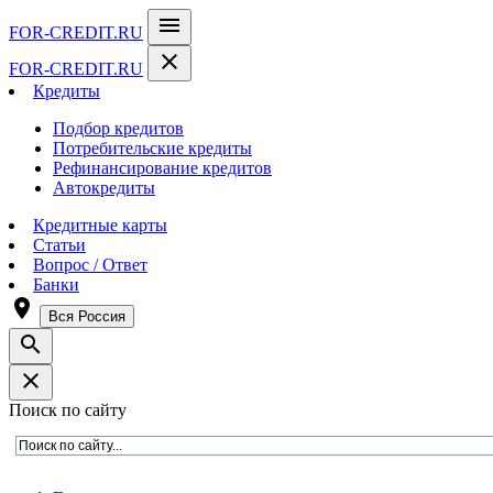
menu
FOR-CREDIT
.RU
close
FOR-CREDIT
.RU
Кредиты
Подбор кредитов
Потребительские кредиты
Рефинансирование кредитов
Автокредиты
Кредитные карты
Статьи
Вопрос / Ответ
Банки
room
Вся Россия
search
close
Поиск по сайту