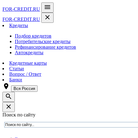
menu
FOR-CREDIT
.RU
close
FOR-CREDIT
.RU
Кредиты
Подбор кредитов
Потребительские кредиты
Рефинансирование кредитов
Автокредиты
Кредитные карты
Статьи
Вопрос / Ответ
Банки
room
Вся Россия
search
close
Поиск по сайту