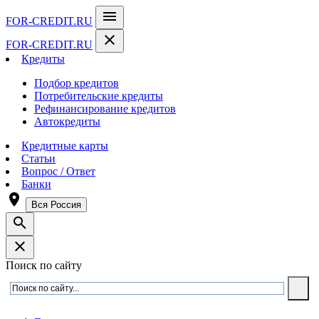
menu
FOR-CREDIT
.RU
close
FOR-CREDIT
.RU
Кредиты
Подбор кредитов
Потребительские кредиты
Рефинансирование кредитов
Автокредиты
Кредитные карты
Статьи
Вопрос / Ответ
Банки
room
Вся Россия
search
close
Поиск по сайту