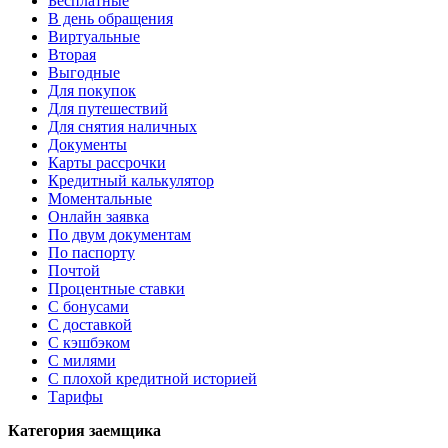
Бесплатные
В день обращения
Виртуальные
Вторая
Выгодные
Для покупок
Для путешествий
Для снятия наличных
Документы
Карты рассрочки
Кредитный калькулятор
Моментальные
Онлайн заявка
По двум документам
По паспорту
Почтой
Процентные ставки
С бонусами
С доставкой
С кэшбэком
С милями
С плохой кредитной историей
Тарифы
Категория заемщика