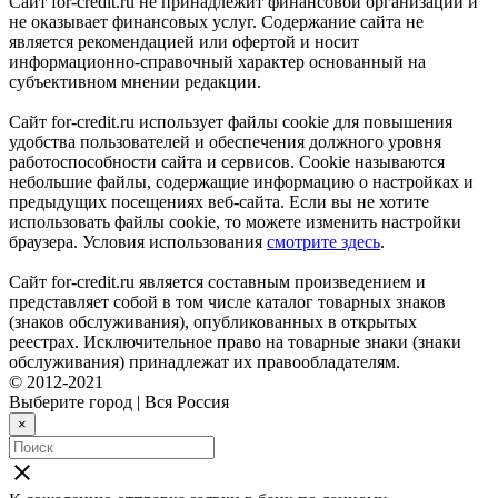
Сайт for-credit.ru не принадлежит финансовой организации и
не оказывает финансовых услуг. Содержание сайта не
является рекомендацией или офертой и носит
информационно-справочный характер основанный на
субъективном мнении редакции.
Сайт for-credit.ru использует файлы cookie для повышения
удобства пользователей и обеспечения должного уровня
работоспособности сайта и сервисов. Cookie называются
небольшие файлы, содержащие информацию о настройках и
предыдущих посещениях веб-сайта. Если вы не хотите
использовать файлы cookie, то можете изменить настройки
браузера. Условия использования
смотрите здесь
.
Сайт for-credit.ru является составным произведением и
представляет собой в том числе каталог товарных знаков
(знаков обслуживания), опубликованных в открытых
реестрах. Исключительное право на товарные знаки (знаки
обслуживания) принадлежат их правообладателям.
© 2012-2021
Выберите город
|
Вся Россия
×
close