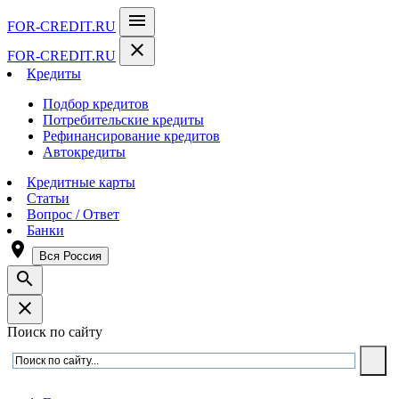
menu
FOR-CREDIT
.RU
close
FOR-CREDIT
.RU
Кредиты
Подбор кредитов
Потребительские кредиты
Рефинансирование кредитов
Автокредиты
Кредитные карты
Статьи
Вопрос / Ответ
Банки
room
Вся Россия
search
close
Поиск по сайту