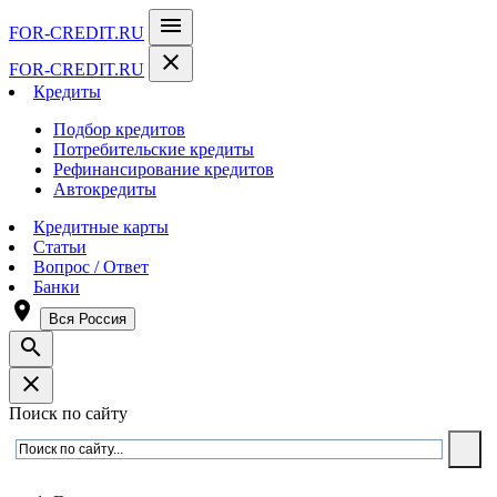
menu
FOR-CREDIT
.RU
close
FOR-CREDIT
.RU
Кредиты
Подбор кредитов
Потребительские кредиты
Рефинансирование кредитов
Автокредиты
Кредитные карты
Статьи
Вопрос / Ответ
Банки
room
Вся Россия
search
close
Поиск по сайту