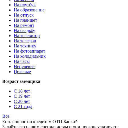
На ноутбук
На образование
На отпуск
На планшет
На ремонт
На свадьбу
На телевизор
На телефон
На технику
На фотоаппарат
На холодильник
На часы
Нецелевые
Целевые
Возраст заемщика
С 18 лет
С 19 лет
С 20 лет
С 21 года
Все
Есть вопрос по кредитам ОТП Банка?
Задайте его нашим специалистам и они проконсультируют