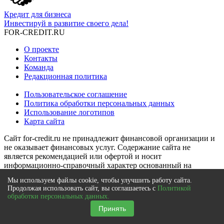
Кредит для бизнеса
Инвестируй в развитие своего дела!
FOR-CREDIT
.RU
О проекте
Контакты
Команда
Редакционная политика
Пользовательское соглашение
Политика обработки персональных данных
Использование логотипов
Карта сайта
Сайт for-credit.ru не принадлежит финансовой организации и
не оказывает финансовых услуг. Содержание сайта не
является рекомендацией или офертой и носит
информационно-справочный характер основанный на
субъективном мнении редакции.
Мы используем файлы cookie, чтобы улучшить работу сайта.
Продолжая использовать сайт, вы соглашаетесь с
Политикой
Сайт for-credit.ru использует файлы cookie для повышения
обработки персональных данных.
удобства пользователей и обеспечения должного уровня
Принять
работоспособности сайта и сервисов. Cookie называются
небольшие файлы, содержащие информацию о настройках и