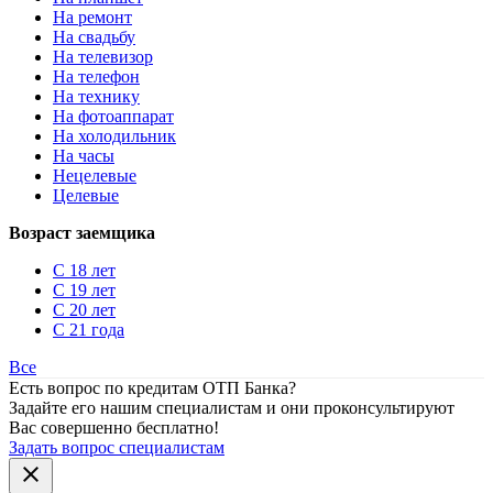
На ремонт
На свадьбу
На телевизор
На телефон
На технику
На фотоаппарат
На холодильник
На часы
Нецелевые
Целевые
Возраст заемщика
С 18 лет
С 19 лет
С 20 лет
С 21 года
Все
Есть вопрос по кредитам ОТП Банка?
Задайте его нашим специалистам и они проконсультируют
Вас совершенно бесплатно!
Задать вопрос специалистам
close