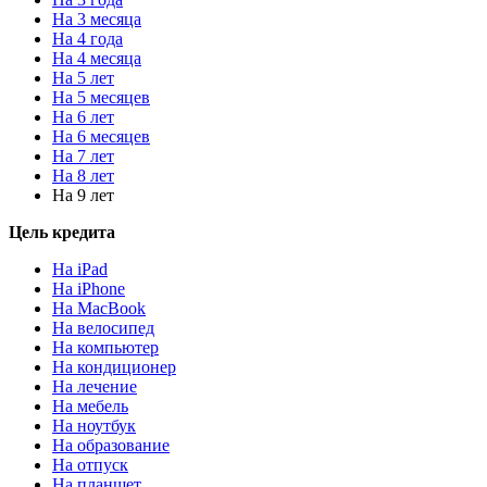
На 3 месяца
На 4 года
На 4 месяца
На 5 лет
На 5 месяцев
На 6 лет
На 6 месяцев
На 7 лет
На 8 лет
На 9 лет
Цель кредита
На iPad
На iPhone
На MacBook
На велосипед
На компьютер
На кондиционер
На лечение
На мебель
На ноутбук
На образование
На отпуск
На планшет