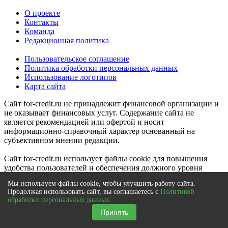
О проекте
Контакты
Команда
Редакционная политика
Пользовательское соглашение
Политика обработки персональных данных
Использование логотипов
Карта сайта
Сайт for-credit.ru не принадлежит финансовой организации и
не оказывает финансовых услуг. Содержание сайта не
является рекомендацией или офертой и носит
информационно-справочный характер основанный на
субъективном мнении редакции.
Сайт for-credit.ru использует файлы cookie для повышения
удобства пользователей и обеспечения должного уровня
работоспособности сайта и сервисов. Cookie называются
Мы используем файлы cookie, чтобы улучшить работу сайта.
небольшие файлы, содержащие информацию о настройках и
Продолжая использовать сайт, вы соглашаетесь с
Политикой
предыдущих посещениях веб-сайта. Если вы не хотите
обработки персональных данных.
использовать файлы cookie, то можете изменить настройки
Принять
браузера. Условия использования
смотрите здесь
.