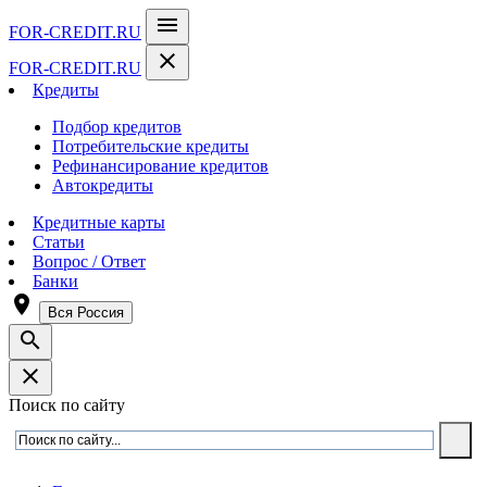
menu
FOR-CREDIT
.RU
close
FOR-CREDIT
.RU
Кредиты
Подбор кредитов
Потребительские кредиты
Рефинансирование кредитов
Автокредиты
Кредитные карты
Статьи
Вопрос / Ответ
Банки
room
Вся Россия
search
close
Поиск по сайту