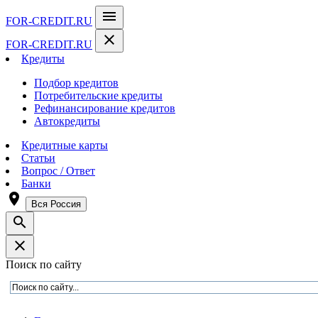
menu
FOR-CREDIT
.RU
close
FOR-CREDIT
.RU
Кредиты
Подбор кредитов
Потребительские кредиты
Рефинансирование кредитов
Автокредиты
Кредитные карты
Статьи
Вопрос / Ответ
Банки
room
Вся Россия
search
close
Поиск по сайту