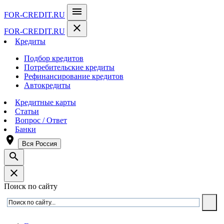
menu
FOR-CREDIT
.RU
close
FOR-CREDIT
.RU
Кредиты
Подбор кредитов
Потребительские кредиты
Рефинансирование кредитов
Автокредиты
Кредитные карты
Статьи
Вопрос / Ответ
Банки
room
Вся Россия
search
close
Поиск по сайту