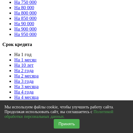
На 750 000
На 80 000
На 800 000
На 850 000
На 90 000
На 900 000
На 950 000
Срок кредита
На 1 год
На 1 месяц
На 10 лет
На 2 года
На 2 месяца
На 3 года
На 3 месяца
На 4 года
На 4 месяца
На 5 лет
Мы используем файлы cookie, чтобы улучшить работу сайта.
На 5 месяцев
Продолжая использовать сайт, вы соглашаетесь с
Политикой
На 6 лет
обработки персональных данных.
На 6 месяцев
Принять
На 7 лет
На 8 лет