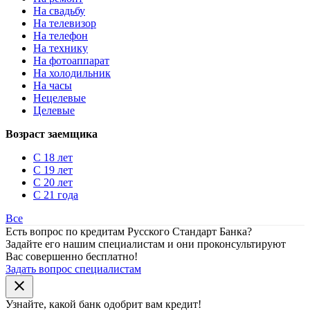
На свадьбу
На телевизор
На телефон
На технику
На фотоаппарат
На холодильник
На часы
Нецелевые
Целевые
Возраст заемщика
С 18 лет
С 19 лет
С 20 лет
С 21 года
Все
Есть вопрос по кредитам Русского Стандарт Банка?
Задайте его нашим специалистам и они проконсультируют
Вас совершенно бесплатно!
Задать вопрос специалистам
close
Узнайте, какой банк
одобрит
вам кредит!