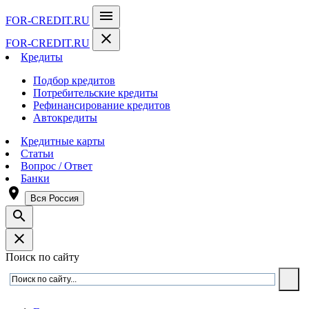
menu
FOR-CREDIT
.RU
close
FOR-CREDIT
.RU
Кредиты
Подбор кредитов
Потребительские кредиты
Рефинансирование кредитов
Автокредиты
Кредитные карты
Статьи
Вопрос / Ответ
Банки
room
Вся Россия
search
close
Поиск по сайту