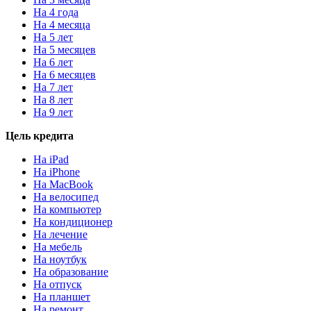
На 4 года
На 4 месяца
На 5 лет
На 5 месяцев
На 6 лет
На 6 месяцев
На 7 лет
На 8 лет
На 9 лет
Цель кредита
На iPad
На iPhone
На MacBook
На велосипед
На компьютер
На кондиционер
На лечение
На мебель
На ноутбук
На образование
На отпуск
На планшет
На ремонт