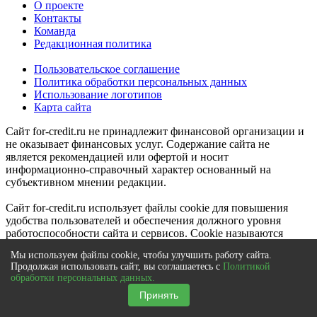
О проекте
Контакты
Команда
Редакционная политика
Пользовательское соглашение
Политика обработки персональных данных
Использование логотипов
Карта сайта
Сайт for-credit.ru не принадлежит финансовой организации и
не оказывает финансовых услуг. Содержание сайта не
является рекомендацией или офертой и носит
информационно-справочный характер основанный на
субъективном мнении редакции.
Сайт for-credit.ru использует файлы cookie для повышения
удобства пользователей и обеспечения должного уровня
работоспособности сайта и сервисов. Cookie называются
небольшие файлы, содержащие информацию о настройках и
Мы используем файлы cookie, чтобы улучшить работу сайта.
предыдущих посещениях веб-сайта. Если вы не хотите
Продолжая использовать сайт, вы соглашаетесь с
Политикой
использовать файлы cookie, то можете изменить настройки
обработки персональных данных.
браузера. Условия использования
смотрите здесь
.
Принять
Сайт for-credit.ru является составным произведением и