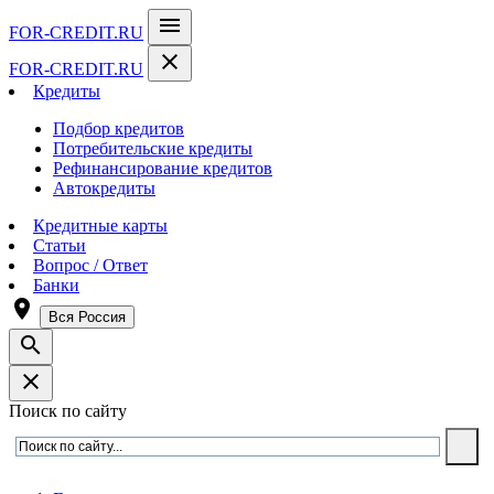
menu
FOR-CREDIT
.RU
close
FOR-CREDIT
.RU
Кредиты
Подбор кредитов
Потребительские кредиты
Рефинансирование кредитов
Автокредиты
Кредитные карты
Статьи
Вопрос / Ответ
Банки
room
Вся Россия
search
close
Поиск по сайту