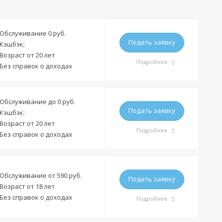
Обслуживание 0 руб.
Подать заявку
Кэшбэк;
Возраст от 20 лет
Подробнее
Без справок о доходах
Требования
Обслуживание до 0 руб.
Подать заявку
Кэшбэк;
Гражданство:
РФ
Возраст от 20 лет
Подробнее
Без справок о доходах
Регистрация в РФ:
Постоянная
Временная
Доход:
—
Требования
Стаж на последнем месте:
—
Обслуживание от 590 руб.
Подать заявку
Возраст от 18 лет
Гражданство:
РФ
Общий трудовой стаж:
—
Без справок о доходах
Подробнее
Регистрация в РФ:
Постоянная