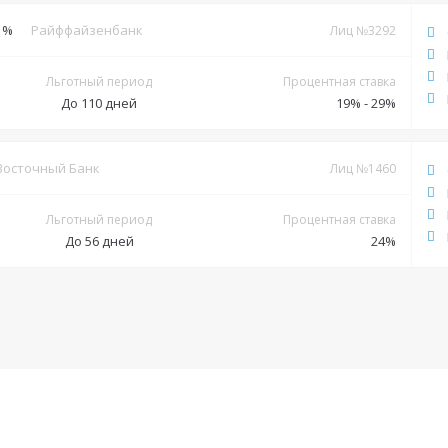
Документы
 %
Райффайзенбанк
Лиц №3292
Обязательные:
Льготный период
Процентная ставка
Паспорт РФ
Заграничный паспорт
ИНН
СНИЛС
До 110 дней
19% - 29%
Водительское удостоверение
Выписка по дебетовому счету
Дополнительные:
Документы
Восточный Банк
Лиц №1460
Справка 2-НДФЛ
Справка по форме банка
Обязательные:
Паспорт РФ
Льготный период
Процентная ставка
До 56 дней
24%
Дополнительные:
Заграничный паспорт
ПТС
СНИЛС
Справка 2-НДФЛ
Справка
по форме банка
Документы
Обязательные:
Паспорт РФ
Справка 2-НДФЛ
Справка по форме банка
Дополнительные:
Копия трудовой книжки
СНИЛС
Водительское
удостоверение