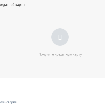
кредитной карты
Стаж на последнем месте:
от 3 месяцев
Общий трудовой стаж:
—
Получите кредитную карту
ая история: