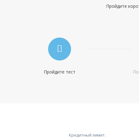
отделения Запсибкомбанка; в мобильном приложении;
Пройдите корот
онлайн заявка через официальный сайт
Минимальный платеж:
—
Пройдите тест
По
Кредитный лимит: