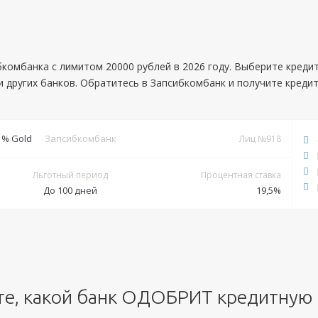
комбанка с лимитом 20000 рублей в 2026 году. Выберите кредит
 других банков. Обратитесь в Запсибкомбанк и получите кредит
 % Gold
Запсибкомбанк
Лиц №918
Льготный период
Процентная ставка
До 100 дней
19,5%
Документы
Обязательные:
Паспорт РФ
ИНН
СНИЛС
Справка 2-НДФЛ
Дополнительные:
Заграничный паспорт
те, какой банк ОДОБРИТ кредитную 