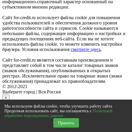
информационно-справочный характер основанный на
субъективном мнении редакции.
Сайт for-credit.ru использует файлы cookie для повышения
удобства пользователей и обеспечения должного уровня
работоспособности сайта и сервисов. Cookie называются
небольшие файлы, содержащие информацию о настройках и
предыдущих посещениях веб-сайта. Если вы не хотите
использовать файлы cookie, то можете изменить настройки
браузера. Условия использования
смотрите здесь
.
Сайт for-credit.ru является составным произведением и
представляет собой в том числе каталог товарных знаков
(знаков обслуживания), опубликованных в открытых
реестрах. Исключительное право на товарные знаки (знаки
обслуживания) принадлежат их правообладателям.
© 2012-2021
Выберите город
|
Вся Россия
×
Мы используем файлы cookie, чтобы улучшить работу сайта.
close
Продолжая использовать сайт, вы соглашаетесь с
Политикой
обработки персональных данных.
К сожалению отправка заявки в
банк
по данному
предложению недоступна
Принять
Воспользуйтесь сервисом онлайн заявки, либо выберите