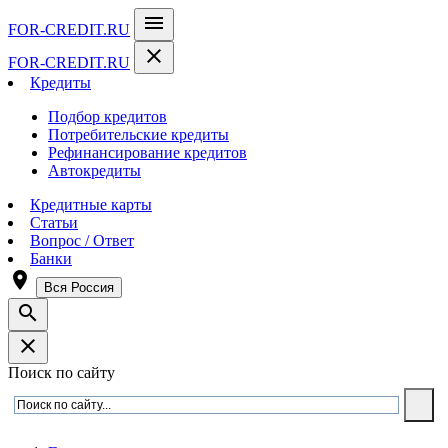
menu
FOR-CREDIT
.RU
close
FOR-CREDIT
.RU
Кредиты
Подбор кредитов
Потребительские кредиты
Рефинансирование кредитов
Автокредиты
Кредитные карты
Статьи
Вопрос / Ответ
Банки
room
Вся Россия
search
close
Поиск по сайту