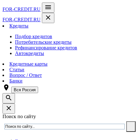
menu
FOR-CREDIT
.RU
close
FOR-CREDIT
.RU
Кредиты
Подбор кредитов
Потребительские кредиты
Рефинансирование кредитов
Автокредиты
Кредитные карты
Статьи
Вопрос / Ответ
Банки
room
Вся Россия
search
close
Поиск по сайту