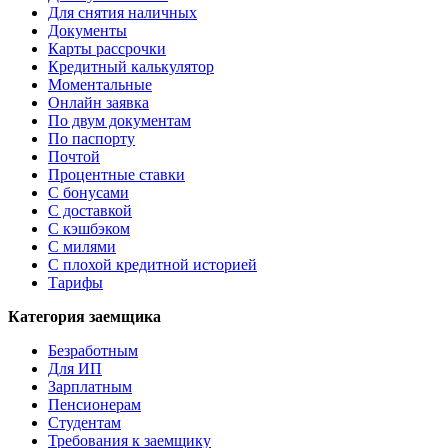
Для снятия наличных
Документы
Карты рассрочки
Кредитный калькулятор
Моментальные
Онлайн заявка
По двум документам
По паспорту
Почтой
Процентные ставки
С бонусами
С доставкой
С кэшбэком
С милями
С плохой кредитной историей
Тарифы
Категория заемщика
Безработным
Для ИП
Зарплатным
Пенсионерам
Студентам
Требования к заемщику