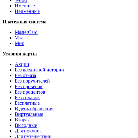
World
Именные
Неименные
Платежная система
MasterCard
Visa
Мир
Условия карты
Акции
Без кредитной истории
Без отказа
Без поручителей
Без проверок
Без процентов
Без справок
Бесплатные
В день обращения
Виртуальные
Вторая
Выгодные
Для покупок
Для путешествий