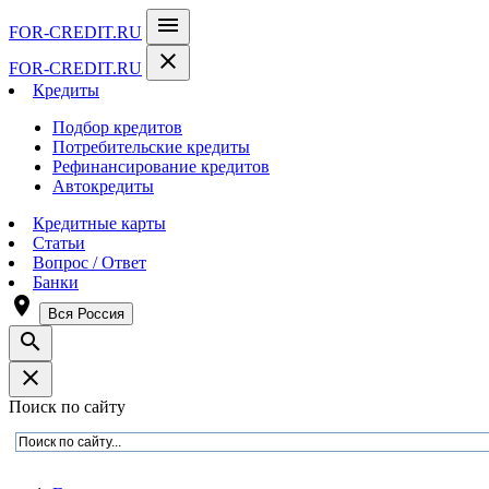
menu
FOR-CREDIT
.RU
close
FOR-CREDIT
.RU
Кредиты
Подбор кредитов
Потребительские кредиты
Рефинансирование кредитов
Автокредиты
Кредитные карты
Статьи
Вопрос / Ответ
Банки
room
Вся Россия
search
close
Поиск по сайту