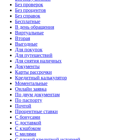
Без проверок
Без процентов
Без справок
Бесплатные
В день обращения
Виртуальные
Вторая
Выгодные
Для покупок
Для путешествий
Для снятия наличных
Документы
Карты рассрочки
Кредитный калькулятор
Моментальные
Онлайн заявка
По двум документам
По паспорту
Почтой
Процентные ставки
С бонусами
С доставкой
С кэшбэком
С милями
С плохой кредитной историей