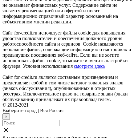
не оказывает финансовых услуг. Содержание сайта не
является рекомендацией или офертой и носит
информационно-справочный характер основанный на
субъективном мнении редакции.
Сайт for-credit.ru использует файлы cookie для повышения
удобства пользователей и обеспечения должного уровня
работоспособности сайта и сервисов. Cookie называются
небольшие файлы, содержащие информацию о настройках и
предыдущих посещениях веб-сайта. Если вы не хотите
использовать файлы cookie, то можете изменить настройки
браузера. Условия использования
смотрите здесь
.
Сайт for-credit.ru является составным произведением и
представляет собой в том числе каталог товарных знаков
(знаков обслуживания), опубликованных в открытых
реестрах. Исключительное право на товарные знаки (знаки
обслуживания) принадлежат их правообладателям.
© 2012-2021
Выберите город
|
Вся Россия
×
close
К сожалению отправка заявки в
банк
по данному