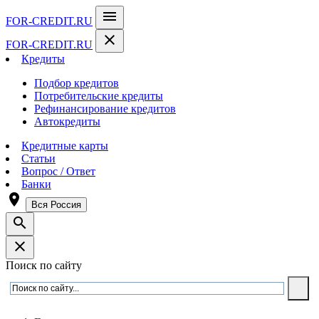
menu
FOR-CREDIT
.RU
close
FOR-CREDIT
.RU
Кредиты
Подбор кредитов
Потребительские кредиты
Рефинансирование кредитов
Автокредиты
Кредитные карты
Статьи
Вопрос / Ответ
Банки
room
Вся Россия
search
close
Поиск по сайту