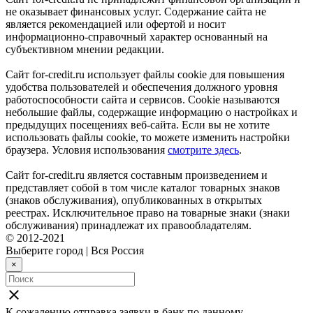
не оказывает финансовых услуг. Содержание сайта не
является рекомендацией или офертой и носит
информационно-справочный характер основанный на
субъективном мнении редакции.
Сайт for-credit.ru использует файлы cookie для повышения
удобства пользователей и обеспечения должного уровня
работоспособности сайта и сервисов. Cookie называются
небольшие файлы, содержащие информацию о настройках и
предыдущих посещениях веб-сайта. Если вы не хотите
использовать файлы cookie, то можете изменить настройки
браузера. Условия использования
смотрите здесь
.
Сайт for-credit.ru является составным произведением и
представляет собой в том числе каталог товарных знаков
(знаков обслуживания), опубликованных в открытых
реестрах. Исключительное право на товарные знаки (знаки
обслуживания) принадлежат их правообладателям.
© 2012-2021
Выберите город
|
Вся Россия
×
close
К сожалению отправка заявки в
банк
по данному