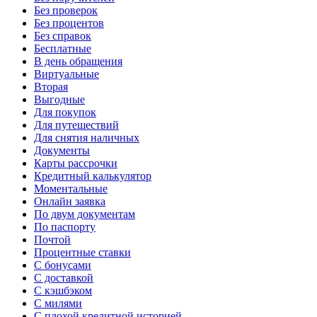
Без проверок
Без процентов
Без справок
Бесплатные
В день обращения
Виртуальные
Вторая
Выгодные
Для покупок
Для путешествий
Для снятия наличных
Документы
Карты рассрочки
Кредитный калькулятор
Моментальные
Онлайн заявка
По двум документам
По паспорту
Почтой
Процентные ставки
С бонусами
С доставкой
С кэшбэком
С милями
С плохой кредитной историей