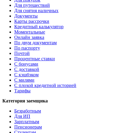
Для путешествий
Для снятия наличных
Документы
Карты рассрочки
Кредитный калькулятор
Моментальные
Онлайн заявка
По двум документам
По паспорту
Почтой
Процентные ставки
С бонусами
С доставкой
С кэшбэком
С милями
С плохой кредитной историей
Тарифы
Категория заемщика
Безработным
Для ИП
Зарплатным
Пенсионерам
Студентам