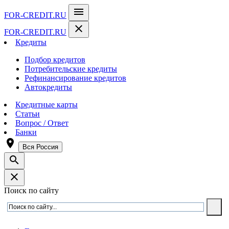
menu
FOR-CREDIT
.RU
close
FOR-CREDIT
.RU
Кредиты
Подбор кредитов
Потребительские кредиты
Рефинансирование кредитов
Автокредиты
Кредитные карты
Статьи
Вопрос / Ответ
Банки
room
Вся Россия
search
close
Поиск по сайту