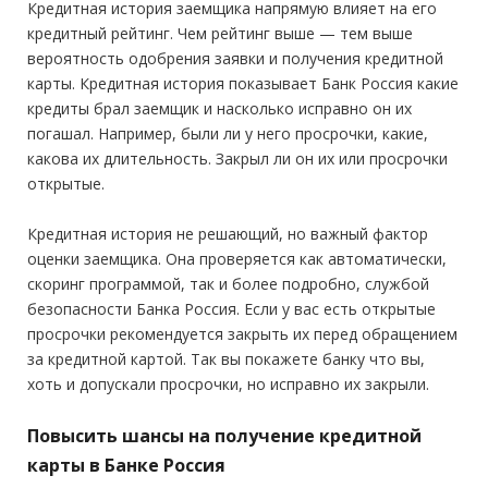
Кредитная история заемщика напрямую влияет на его
Стаж на последнем месте:
от 3 месяцев
кредитный рейтинг. Чем рейтинг выше — тем выше
Общий трудовой стаж:
—
вероятность одобрения заявки и получения кредитной
карты. Кредитная история показывает Банк Россия какие
кредиты брал заемщик и насколько исправно он их
погашал. Например, были ли у него просрочки, какие,
какова их длительность. Закрыл ли он их или просрочки
открытые.
Кредитная история не решающий, но важный фактор
оценки заемщика. Она проверяется как автоматически,
скоринг программой, так и более подробно, службой
безопасности Банка Россия. Если у вас есть открытые
просрочки рекомендуется закрыть их перед обращением
за кредитной картой. Так вы покажете банку что вы,
хоть и допускали просрочки, но исправно их закрыли.
Повысить шансы на получение кредитной
карты в Банке Россия