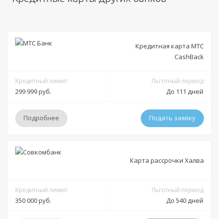
Кредитная карта МТС
CashBack
Кредитный лимит
Льготный период
299 999 руб.
До 111 дней
Подробнее
Подать заявку
Условия
Карта рассрочки Халва
Решение:
от 5 минут до 30 минут
Получение:
Кредитный лимит
в отделении
доставка на дом курьером
Льготный период
350 000 руб.
До 540 дней
Оформление:
в отделении; в мобильном приложении; онлайн заявка через