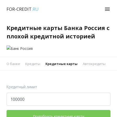
FOR-CREDIT
.RU
menu
Кредитные карты Банка Россия с
плохой кредитной историей
О банке
Кредиты
Кредитные карты
Автокредиты
Реф
Кредитный лимит
Подобрать кредитную карту