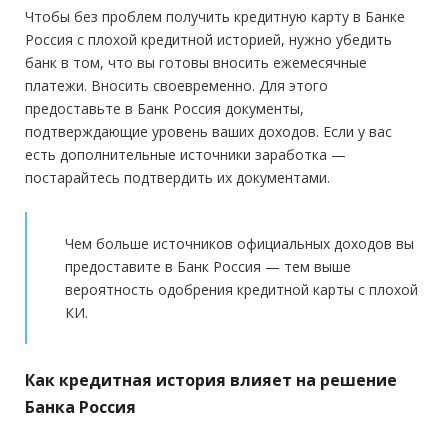
Стаж на последнем месте:
—
Чтобы без проблем получить кредитную карту в Банке
официальный сайт
форме банка
Россия с плохой кредитной историей, нужно убедить
Общий трудовой стаж:
—
Минимальный платеж:
до 3%
банк в том, что вы готовы вносить ежемесячные
Требования
платежи. Вносить своевременно. Для этого
предоставьте в Банк Россия документы,
Документы
Гражданство:
РФ
подтверждающие уровень ваших доходов. Если у вас
есть дополнительные источники заработка —
Обязательные:
Регистрация в РФ:
Постоянная
постарайтесь подтвердить их документами.
Паспорт РФ
Справка 2-НДФЛ
Справка 3-НДФЛ
Справка по
Доход:
от 15 000 руб.
форме банка
Стаж на последнем месте:
от 3 месяцев
Дополнительные:
не требуются
Чем больше источников официальных доходов вы
предоставите в Банк Россия — тем выше
Общий трудовой стаж:
—
вероятность одобрения кредитной карты с плохой
Требования
КИ.
Гражданство:
РФ
Как кредитная история влияет на решение
Регистрация в РФ:
Постоянная
Банка Россия
Доход:
от 11 100 руб.