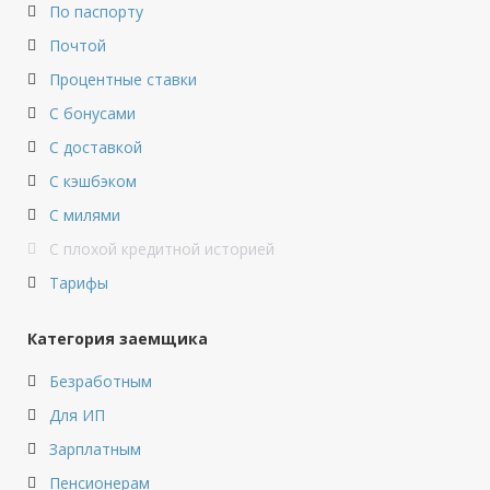
По паспорту
Почтой
Процентные ставки
С бонусами
С доставкой
С кэшбэком
С милями
С плохой кредитной историей
Тарифы
Категория заемщика
Безработным
Для ИП
Зарплатным
Пенсионерам