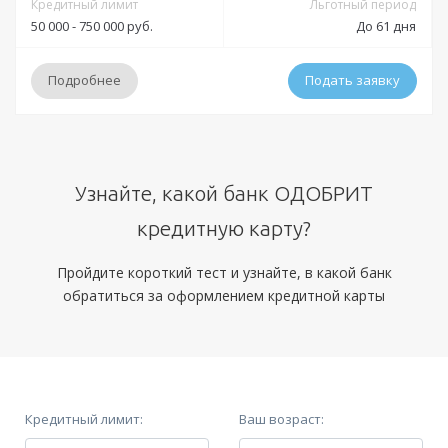
Кредитный лимит
Льготный период
50 000 - 750 000 руб.
До 61 дня
Подробнее
Подать заявку
Условия
Узнайте, какой банк ОДОБРИТ
Решение:
до 10 дней
кредитную карту?
Получение:
отделения Банка Россия
Оформление:
Пройдите короткий тест и узнайте, в какой банк
отделения Банка Россия; в мобильном приложении; онлайн
обратиться за оформлением кредитной карты
заявка через официальный сайт
Минимальный платеж:
от 5%
Документы
Кредитный лимит:
Ваш возраст: