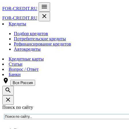
menu
FOR-CREDIT
.RU
close
FOR-CREDIT
.RU
Кредиты
Подбор кредитов
Потребительские кредиты
Рефинансирование кредитов
Автокредиты
Кредитные карты
Статьи
Вопрос / Ответ
Банки
room
Вся Россия
search
close
Поиск по сайту