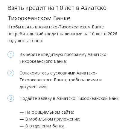
Получение:
Банковская карта
Банковский счет
Обязательные:
Паспорт РФ
Регистрация в РФ:
Постоянная
Взять кредит на 10 лет в Азиатско-
Оформление:
Дополнительные:
Доход:
—
Тихоокеанском Банке
в отделении; в мобильном приложении; онлайн заявка через
Заграничный паспорт
Копия трудовой книжки
ПТС
ИНН
СНИЛС
Стаж на последнем месте:
от 4 месяцев
Чтобы взять в Азиатско-Тихоокеанском Банке
официальный сайт
Водительское удостоверение
Копия трудового договора
потребительский кредит наличными на 10 лет в 2026
Документы на имущество
Справка 2-НДФЛ
Справка 3-НДФЛ
Общий трудовой стаж:
—
Тип платежей:
Аннуитетный
году достаточно:
Справка по форме банка
Выписка по зарплатному счету
Выписка по дебетовому счету
Выберите кредитную программу Азиатско-
Документы
Тихоокеанского Банка;
Требования
Обязательные:
Ознакомьтесь с условиями Азиатско-
Паспорт РФ
Справка 2-НДФЛ
Справка по форме банка
Выписка
Тихоокеанского Банка, требованиями и
Гражданство:
РФ
по зарплатному счету
документами;
Регистрация в РФ:
Постоянная
Дополнительные:
не требуются
Подайте заявку в Азиатско-Тихоокеанский Банк:
Доход:
—
Требования
— На официальном сайте;
Стаж на последнем месте:
—
— В мобильном приложении;
Общий трудовой стаж:
—
— В отделении банка.
Гражданство:
РФ