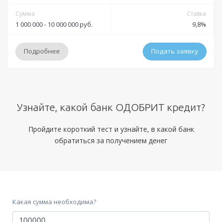
Сумма
Ставка
1 000 000 - 10 000 000 руб.
9,8%
Подробнее
Подать заявку
Условия
Узнайте, какой банк ОДОБРИТ кредит?
Решение:
от 15 минут до 1 дня
Получение:
Банковская карта
Банковский счет
Пройдите короткий тест и узнайте, в какой банк
обратиться за получением денег
Оформление:
отделения Азиатско-Тихоокеанского Банка; мобильное
приложение; онлайн заявка через официальный сайт;
Тип платежей:
Аннуитетный
Какая сумма необходима?
Документы