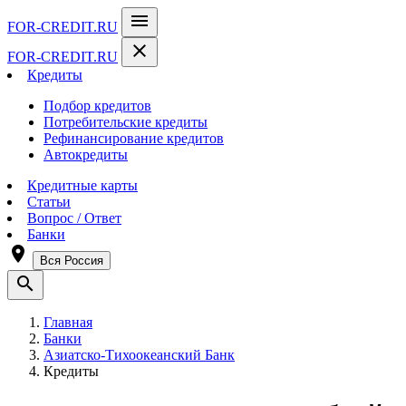
menu
FOR-CREDIT
.RU
close
FOR-CREDIT
.RU
Кредиты
Подбор кредитов
Потребительские кредиты
Рефинансирование кредитов
Автокредиты
Кредитные карты
Статьи
Вопрос / Ответ
Банки
room
Вся Россия
search
Главная
Банки
Азиатско-Тихоокеанский Банк
Кредиты