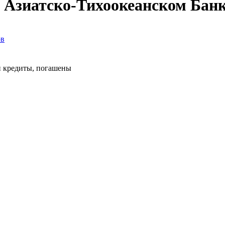
в Азиатско-Тихоокеанском Бан
ов
 кредиты, погашены