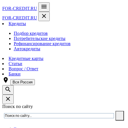
menu
FOR-CREDIT
.RU
close
FOR-CREDIT
.RU
Кредиты
Подбор кредитов
Потребительские кредиты
Рефинансирование кредитов
Автокредиты
Кредитные карты
Статьи
Вопрос / Ответ
Банки
room
Вся Россия
search
close
Поиск по сайту