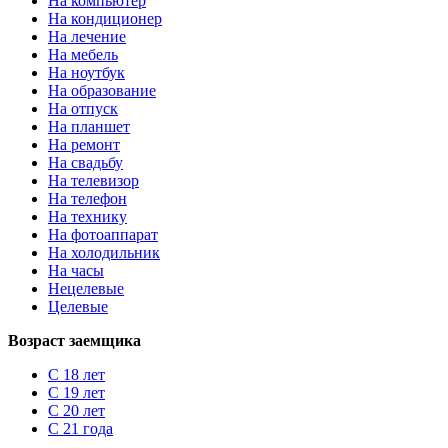
На компьютер
На кондиционер
На лечение
На мебель
На ноутбук
На образование
На отпуск
На планшет
На ремонт
На свадьбу
На телевизор
На телефон
На технику
На фотоаппарат
На холодильник
На часы
Нецелевые
Целевые
Возраст заемщика
С 18 лет
С 19 лет
С 20 лет
С 21 года