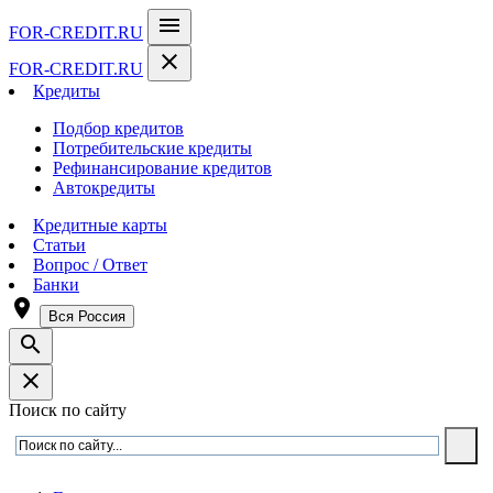
menu
FOR-CREDIT
.RU
close
FOR-CREDIT
.RU
Кредиты
Подбор кредитов
Потребительские кредиты
Рефинансирование кредитов
Автокредиты
Кредитные карты
Статьи
Вопрос / Ответ
Банки
room
Вся Россия
search
close
Поиск по сайту